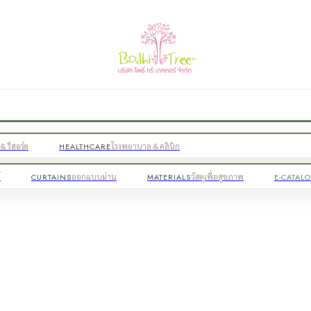
& รีสอร์ต
HEALTHCARE
โรงพยาบาล & คลินิก
์
CURTAINS
ออกแบบม่าน
MATERIALS
วัสดุเพื่อสุขภาพ
E-CATAL