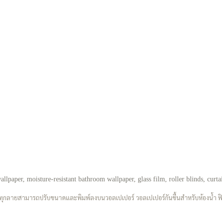
llpaper, moisture-resistant bathroom wallpaper, glass film, roller blinds, curta
) ทุกลายสามารถปรับขนาดและพิมพ์ลงบนวอลเปเปอร์ วอลเปเปอร์กันชื้นสำหรับห้องน้ำ ฟิล์มต