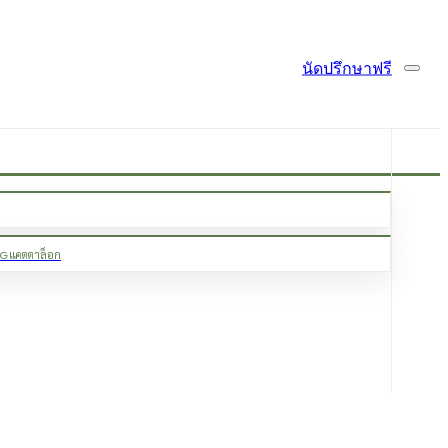
นัดปรึกษาฟรี
OG
แคตตาล็อก