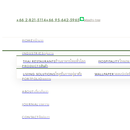
+66 2-821-5114
+66 95-642-5965
@bodhi-tree
HOME
หน้าแรก
INDUSTRIES
กลุ่มงาน
THAI RESTAURANTS
ร้านอาหารไทยทั่วโลก
HOSPITALITY
โรงแรม 
PRODUCTS
สินค้า
LIVING SOLUTIONS
โซลูชันการอยู่อาศัย
WALLPAPER
วอลเปเปอร
PORTFOLIO
ผลงาน
ABOUT
เกี่ยวกับเรา
JOURNAL
บทความ
CONTACT
ติดต่อเรา