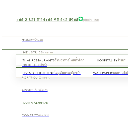
+66 2-821-5114
+66 95-642-5965
@bodhi-tree
HOME
หน้าแรก
INDUSTRIES
กลุ่มงาน
THAI RESTAURANTS
ร้านอาหารไทยทั่วโลก
HOSPITALITY
โรงแรม 
PRODUCTS
สินค้า
LIVING SOLUTIONS
โซลูชันการอยู่อาศัย
WALLPAPER
วอลเปเปอร
PORTFOLIO
ผลงาน
ABOUT
เกี่ยวกับเรา
JOURNAL
บทความ
CONTACT
ติดต่อเรา