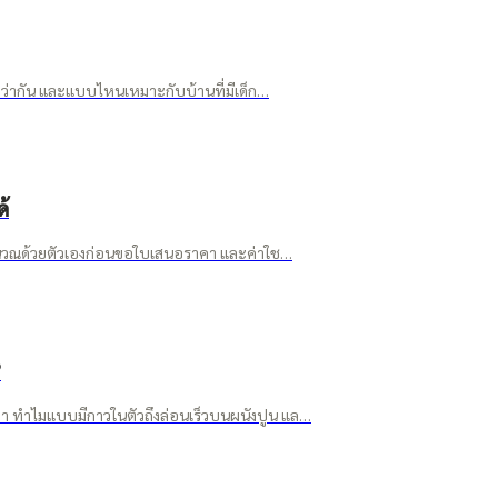
ยกว่ากัน และแบบไหนเหมาะกับบ้านที่มีเด็ก…
้
ีคำนวณด้วยตัวเองก่อนขอใบเสนอราคา และค่าใช…
?
่า ทำไมแบบมีกาวในตัวถึงล่อนเร็วบนผนังปูน แล…