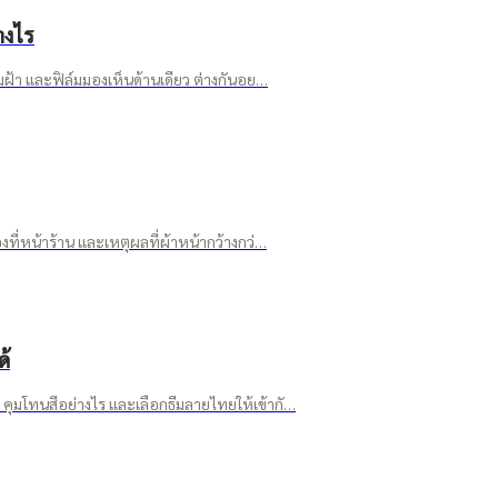
างไร
มฝ้า และฟิล์มมองเห็นด้านเดียว ต่างกันอย…
ที่หน้าร้าน และเหตุผลที่ผ้าหน้ากว้างกว่…
้
ุมโทนสีอย่างไร และเลือกธีมลายไทยให้เข้ากั…