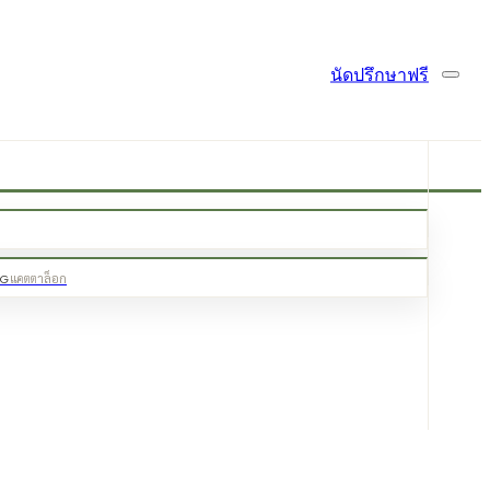
นัดปรึกษาฟรี
OG
แคตตาล็อก