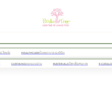
& รีสอร์ต
HEALTHCARE
โรงพยาบาล & คลินิก
์
CURTAINS
ออกแบบม่าน
MATERIALS
วัสดุเพื่อสุขภาพ
E-CATAL