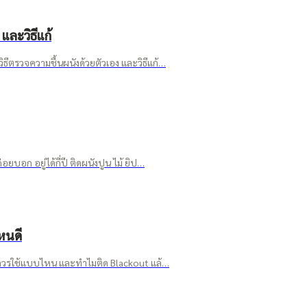
และวิธีแก้
ธีตรวจความชื้นผนังด้วยตัวเอง และวิธีแก้…
บอก อยู่ได้กี่ปี ติดผนังปูน ไม้ ยิป…
หนดี
นอนควรใช้แบบไหน และทำไมติด Blackout แล้…