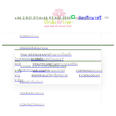
+66 2-821-5114
+66 95-642-5965
นัดปรึกษาฟรี
@bodhi-tree
HOME
หน้าแรก
INDUSTRIES
กลุ่มงาน
THAI RESTAURANTS
ร้านอาหารไทยทั่ว
PRODUCTS
สินค้า
โลก
HOSPITALITY
โรงแรม & รี
สอร์ต
HEALTHCARE
โรงพยาบาล & คลินิก
LIVING SOLUTIONS
โซลูชันการอยู่
PORTFOLIO
ผลงาน
อาศัย
WALLPAPER
วอลเปเปอร์
CURTAINS
ออกแบบ
ม่าน
MATERIALS
วัสดุเพื่อสุขภาพ
E-CATALOG
แคต
ตาล็อก
ABOUT
เกี่ยวกับเรา
JOURNAL
บทความ
CONTACT
ติดต่อเรา