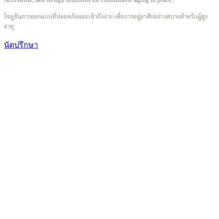
โซลูชันการออกแบบที่ปลอดภัยและเข้าถึงง่าย เพื่อการอยู่อาศัยอย่างสบายสำหรับผู้สูง
อายุ
นัดปรึกษา
05
Family Living
บ้านปลอดภัยสำหรับครอบครัว
Durable, child-safe materials that stand up to daily family life.
วัสดุทนทาน ปลอดภัยสำหรับเด็ก ที่ทนต่อชีวิตครอบครัวประจำวัน
นัดปรึกษา
06
Luxury Living