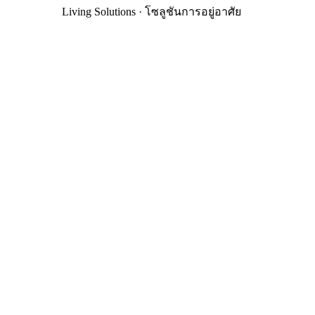
Living Solutions · โซลูชันการอยู่อาศัย
Design for
Better
Living
ออกแบบเพื่อการอยู่อาศัย
ที่ดีขึ้น