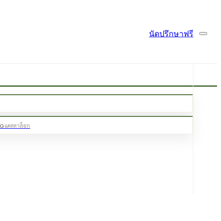
นัดปรึกษาฟรี
OG
แคตตาล็อก