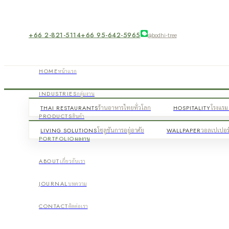
+66 2-821-5114
+66 95-642-5965
@bodhi-tree
HOME
หน้าแรก
INDUSTRIES
กลุ่มงาน
THAI RESTAURANTS
ร้านอาหารไทยทั่วโลก
HOSPITALITY
โรงแรม 
PRODUCTS
สินค้า
LIVING SOLUTIONS
โซลูชันการอยู่อาศัย
WALLPAPER
วอลเปเปอร
PORTFOLIO
ผลงาน
ABOUT
เกี่ยวกับเรา
JOURNAL
บทความ
CONTACT
ติดต่อเรา