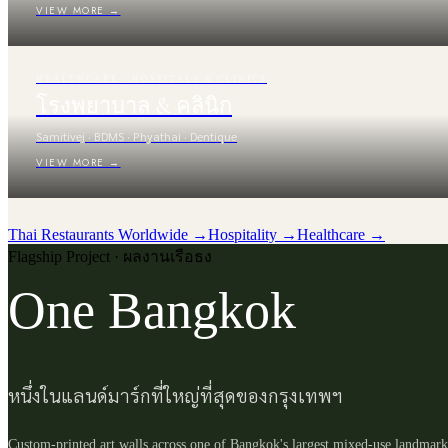
VIEW MORE →
HEALTHCARE · HOSPITALS & CLINICS
โรงพยาบาล & คลินิก
Samitivej · BDMS · Phyathai · Dentique
VIEW MORE →
Thai Restaurants Worldwide →
Hospitality →
Healthcare →
Flagship Project · ผลงานเรือธง
One Bangkok
หนึ่งในแลนด์มาร์กที่ใหญ่ที่สุดของกรุงเทพฯ
Custom-printed art walls across one of Bangkok's largest mixed-use landmar