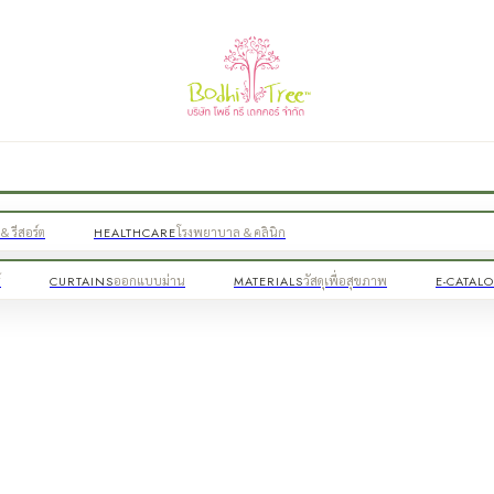
& รีสอร์ต
HEALTHCARE
โรงพยาบาล & คลินิก
์
CURTAINS
ออกแบบม่าน
MATERIALS
วัสดุเพื่อสุขภาพ
E-CATAL