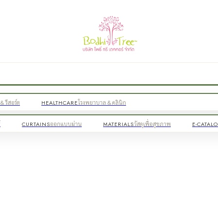
& รีสอร์ต
HEALTHCARE
โรงพยาบาล & คลินิก
์
CURTAINS
ออกแบบม่าน
MATERIALS
วัสดุเพื่อสุขภาพ
E-CATAL