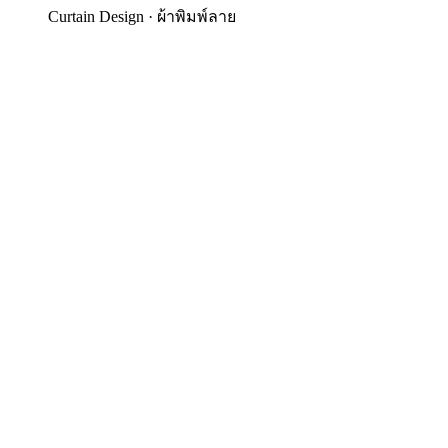
Curtain Design
·
ผ้าพิมพ์ลาย
ผ้าบุเฟอร์นิเจอร์พิมพ์ลาย 
8 กรกฎาคม 2569
· อ่าน
3
นาที