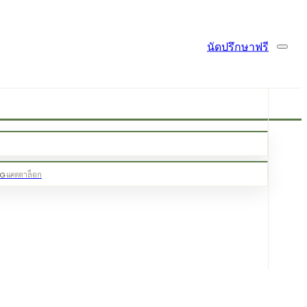
นัดปรึกษาฟรี
OG
แคตตาล็อก