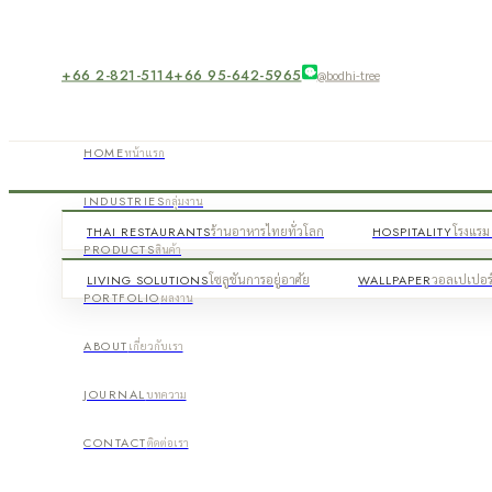
+66 2-821-5114
+66 95-642-5965
@bodhi-tree
HOME
หน้าแรก
INDUSTRIES
กลุ่มงาน
THAI RESTAURANTS
ร้านอาหารไทยทั่วโลก
HOSPITALITY
โรงแรม 
PRODUCTS
สินค้า
LIVING SOLUTIONS
โซลูชันการอยู่อาศัย
WALLPAPER
วอลเปเปอร
PORTFOLIO
ผลงาน
ABOUT
เกี่ยวกับเรา
JOURNAL
บทความ
CONTACT
ติดต่อเรา